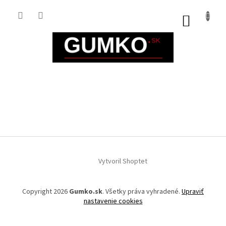
Prejsť
na
NÁKUP
obsah
KOŠÍK
Z
á
Vytvoril Shoptet
p
ä
t
Copyright 2026
Gumko.sk
. Všetky práva vyhradené.
Upraviť
i
nastavenie cookies
e