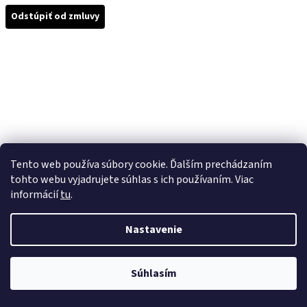
Odstúpiť od zmluvy
Tento web používa súbory cookie. Ďalším prechádzaním
tohto webu vyjadrujete súhlas s ich používaním. Viac
informácií
tu
.
Nastavenie
Súhlasím