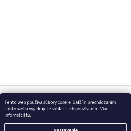
Z
á
Vytvoril Shoptet
p
Tento web používa súbory cookie. Ďalším prechádzaním
ä
tohto webu vyjadrujete súhlas s ich používaním. Viac
t
informácií
tu
.
Copyright 2026
Gumko.sk
. Všetky práva vyhradené.
Upraviť
i
nastavenie cookies
e
Nastavenie