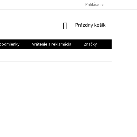
VRÁTENIE A REKLAMÁCIA
Prihlásenie
NÁKUPNÝ
Prázdny košík
KOŠÍK
podmienky
Vrátenie a reklamácia
Značky