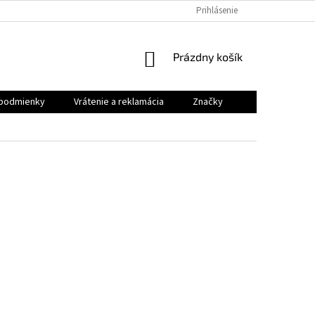
VRÁTENIE A REKLAMÁCIA
Prihlásenie
NÁKUPNÝ
Prázdny košík
KOŠÍK
podmienky
Vrátenie a reklamácia
Značky