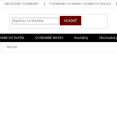
OBCHODNÉ PODMIENKY
PODMIENKY OCHRANY OSOBNÝCH ÚDAJOV
HĽADAŤ
VANE DO KUFRA
OCHRANNÉ MASKY
Kontakty
Obchodné 
Mazda