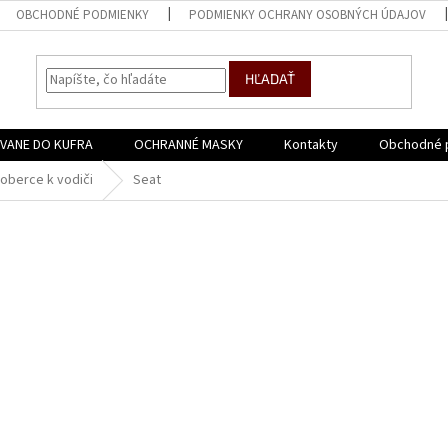
OBCHODNÉ PODMIENKY
PODMIENKY OCHRANY OSOBNÝCH ÚDAJOV
HĽADAŤ
VANE DO KUFRA
OCHRANNÉ MASKY
Kontakty
Obchodné 
oberce k vodiči
Seat