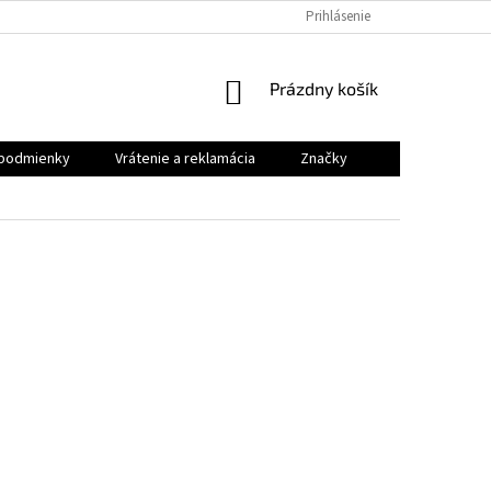
VRÁTENIE A REKLAMÁCIA
Prihlásenie
NÁKUPNÝ
Prázdny košík
KOŠÍK
podmienky
Vrátenie a reklamácia
Značky