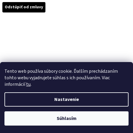
Odstúpiť od zmluvy
Tento web používa súbory cookie. Ďalším prechádzaním
tohto webu vyjadrujete súhlas s ich používaním. Viac
informácií
tu
.
Nastavenie
Súhlasím