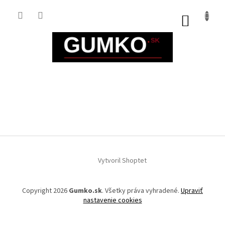
Prejsť
na
NÁKUP
obsah
KOŠÍK
Z
á
Vytvoril Shoptet
p
ä
t
Copyright 2026
Gumko.sk
. Všetky práva vyhradené.
Upraviť
i
nastavenie cookies
e