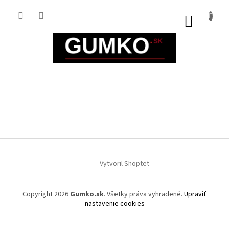
Prejsť
na
NÁKUP
obsah
KOŠÍK
Z
á
Vytvoril Shoptet
p
ä
t
Copyright 2026
Gumko.sk
. Všetky práva vyhradené.
Upraviť
i
nastavenie cookies
e