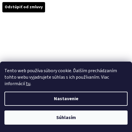
Odstúpiť od zmluvy
Tento web používa súbory cookie. Ďalším prechádzaním
tohto webu vyjadrujete súhlas s ich používaním. Viac
informácií
tu
.
Nastavenie
Súhlasím