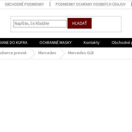
OBCHODNÉ PODMIENKY
PODMIENKY OCHRANY OSOBNÝCH ÚDAJOV
HĽADAŤ
VANE DO KUFRA
OCHRANNÉ MASKY
Kontakty
Obchodné 
oberce presné
Mercedes
Mercedes GLB