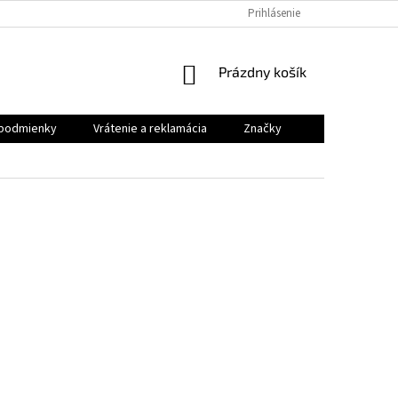
VRÁTENIE A REKLAMÁCIA
Prihlásenie
NÁKUPNÝ
Prázdny košík
KOŠÍK
podmienky
Vrátenie a reklamácia
Značky