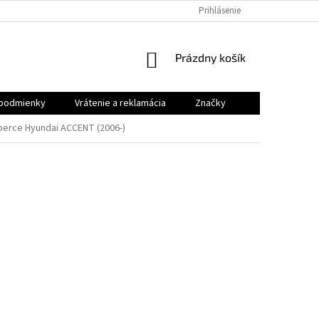
VRÁTENIE A REKLAMÁCIA
Prihlásenie
NÁKUPNÝ
Prázdny košík
KOŠÍK
podmienky
Vrátenie a reklamácia
Značky
erce Hyundai ACCENT (2006-)