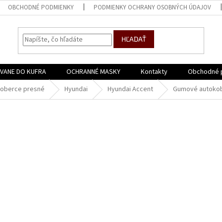
OBCHODNÉ PODMIENKY
PODMIENKY OCHRANY OSOBNÝCH ÚDAJOV
HĽADAŤ
VANE DO KUFRA
OCHRANNÉ MASKY
Kontakty
Obchodné 
oberce presné
Hyundai
Hyundai Accent
Gumové autokob