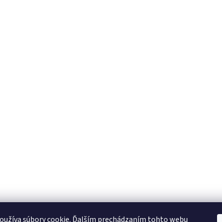
oužíva súbory cookie. Ďalším prechádzaním tohto webu