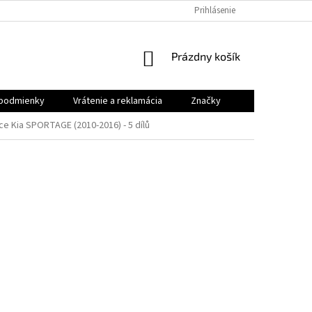
VRÁTENIE A REKLAMÁCIA
Prihlásenie
NÁKUPNÝ
Prázdny košík
KOŠÍK
podmienky
Vrátenie a reklamácia
Značky
 Kia SPORTAGE (2010-2016) - 5 dílů