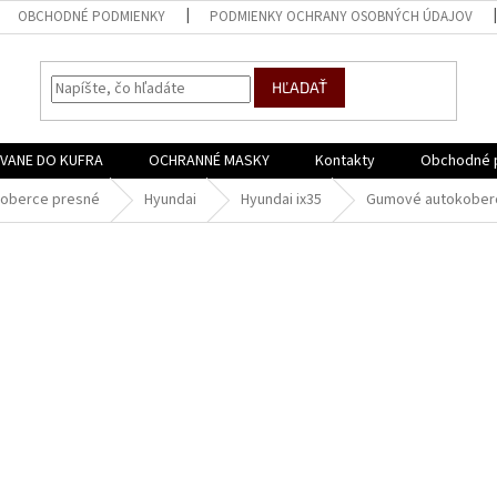
OBCHODNÉ PODMIENKY
PODMIENKY OCHRANY OSOBNÝCH ÚDAJOV
HĽADAŤ
VANE DO KUFRA
OCHRANNÉ MASKY
Kontakty
Obchodné 
oberce presné
Hyundai
Hyundai ix35
Gumové autokoberce