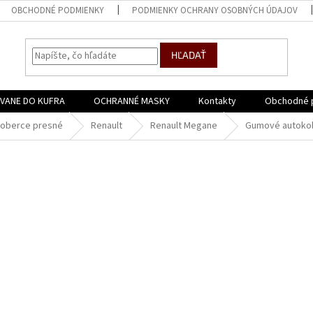
OBCHODNÉ PODMIENKY
PODMIENKY OCHRANY OSOBNÝCH ÚDAJOV
HĽADAŤ
VANE DO KUFRA
OCHRANNÉ MASKY
Kontakty
Obchodné 
oberce presné
Renault
Renault Megane
Gumové autokob