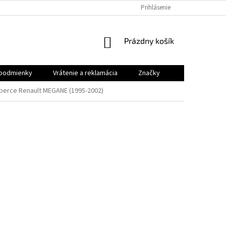
VRÁTENIE A REKLAMÁCIA
Prihlásenie
NÁKUPNÝ
Prázdny košík
KOŠÍK
podmienky
Vrátenie a reklamácia
Značky
erce Renault MEGANE (1995-2002)