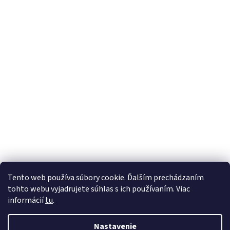
Z
Tento web používa súbory cookie. Ďalším prechádzaním
á
tohto webu vyjadrujete súhlas s ich používaním. Viac
Vytvoril Shoptet
p
informácií
tu
.
ä
t
Copyright 2026
Gumko.sk
. Všetky práva vyhradené.
Upraviť
Nastavenie
i