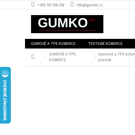
Prejsť
+420 792 308 338
info@gumko.cz
na
obsah
GUMOVÉ A TPE KOBERCE
TEXTILNÉ KOBERCE
GUMOVÉ A TPE
Gumové a TPE kobe
Domov
KOBERCE
presné