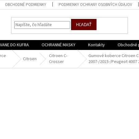
OBCHODNÉ PODMIENKY
PODMIENKY OCHRANY OSOBNÝCH ÚDAJOV
HĽADAŤ
VANE DO KUFRA
OCHRANNÉ MASKY
Kontakty
Obchodné 
rce
Citroen C-
Gumové koberce Citroen C
Citroen
Crosser
2007-/2015-/Peugeot 4007 