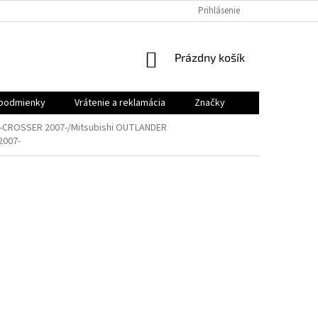
VRÁTENIE A REKLAMÁCIA
Prihlásenie
NÁKUPNÝ
Prázdny košík
KOŠÍK
podmienky
Vrátenie a reklamácia
Značky
-CROSSER 2007-/Mitsubishi OUTLANDER
2007-