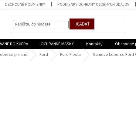
OBCHODNÉ PODMIENKY
PODMIENKY OCHRANY OSOBNÝCH ÚDAJOV
HĽADAŤ
VANE DO KUFRA
OCHRANNÉ MASKY
Kontakty
Obchodné 
oberce presné
Ford
Ford Fiesta
Gumové koberce Ford F