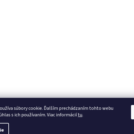
oužíva súbory cookie. Ďalším prechádzaním tohto webu
úhlas s ich používaním. Viac informácií
tu
.
viť nastavenie cookies
ie