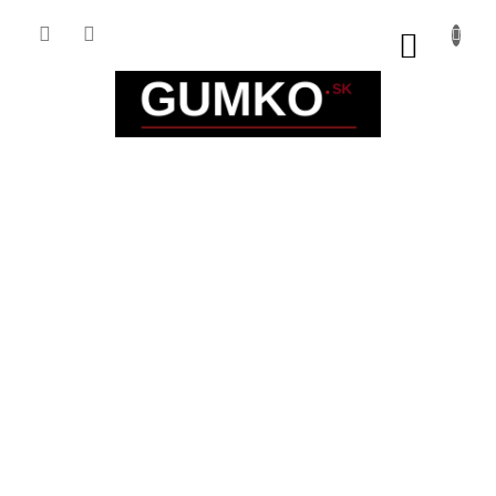
Prejsť
na
NÁKUP
obsah
KOŠÍK