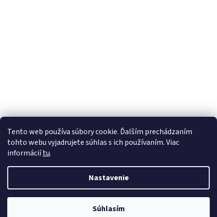
Z
Tento web používa súbory cookie. Ďalším prechádzaním
á
tohto webu vyjadrujete súhlas s ich používaním. Viac
Vytvoril Shoptet
p
informácií
tu
.
ä
t
Copyright 2026
Gumko.sk
. Všetky práva vyhradené.
Upraviť
Nastavenie
i
nastavenie cookies
e
Súhlasím