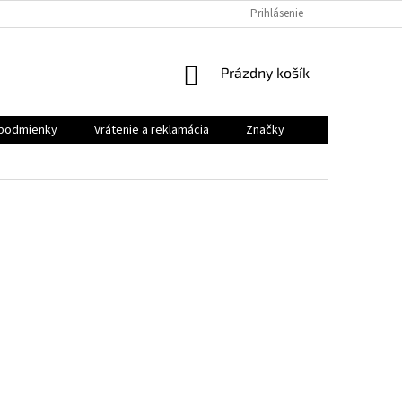
VRÁTENIE A REKLAMÁCIA
Prihlásenie
NÁKUPNÝ
Prázdny košík
KOŠÍK
podmienky
Vrátenie a reklamácia
Značky