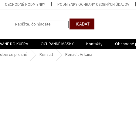
OBCHODNÉ PODMIENKY
PODMIENKY OCHRANY OSOBNÝCH ÚDAJOV
HĽADAŤ
VANE DO KUFRA
OCHRANNÉ MASKY
Kontakty
Obchodné 
oberce presné
Renault
Renault Arkana