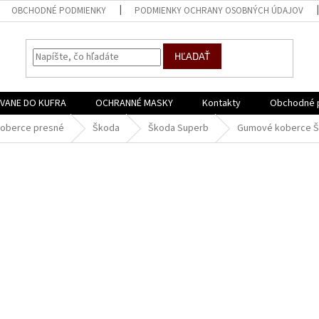
OBCHODNÉ PODMIENKY
PODMIENKY OCHRANY OSOBNÝCH ÚDAJOV
HĽADAŤ
VANE DO KUFRA
OCHRANNÉ MASKY
Kontakty
Obchodné 
oberce presné
Škoda
Škoda Superb
Gumové koberce Ško