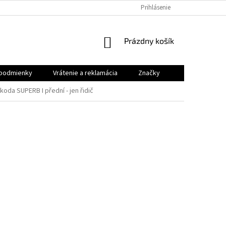
VRÁTENIE A REKLAMÁCIA
Prihlásenie
NÁKUPNÝ
Prázdny košík
KOŠÍK
podmienky
Vrátenie a reklamácia
Značky
da SUPERB I přední - jen řidič