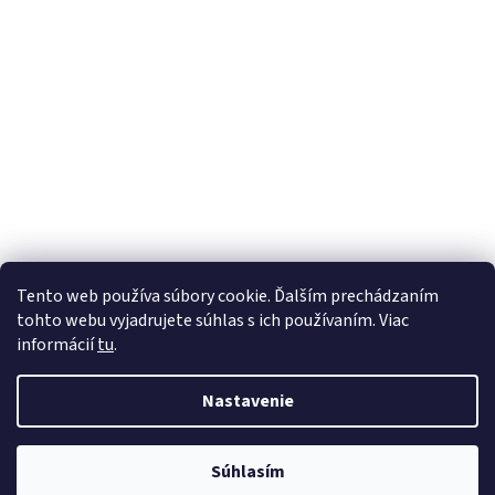
Z
Tento web používa súbory cookie. Ďalším prechádzaním
á
tohto webu vyjadrujete súhlas s ich používaním. Viac
Vytvoril Shoptet
p
informácií
tu
.
ä
t
Copyright 2026
Gumko.sk
. Všetky práva vyhradené.
Upraviť
Nastavenie
i
nastavenie cookies
e
Súhlasím