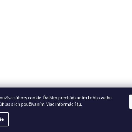
oužíva súbory cookie. Ďalším prechádzaním tohto webu
úhlas s ich používaním. Viac informácií
tu
.
ie
viť nastavenie cookies