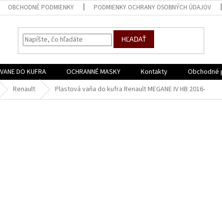
OBCHODNÉ PODMIENKY
PODMIENKY OCHRANY OSOBNÝCH ÚDAJOV
HĽADAŤ
VANE DO KUFRA
OCHRANNÉ MASKY
Kontakty
Obchodné 
Renault
Plastová vaňa do kufra Renault MEGANE IV HB 2016-