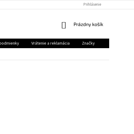
VRÁTENIE A REKLAMÁCIA
Prihlásenie
NÁKUPNÝ
Prázdny košík
KOŠÍK
podmienky
Vrátenie a reklamácia
Značky