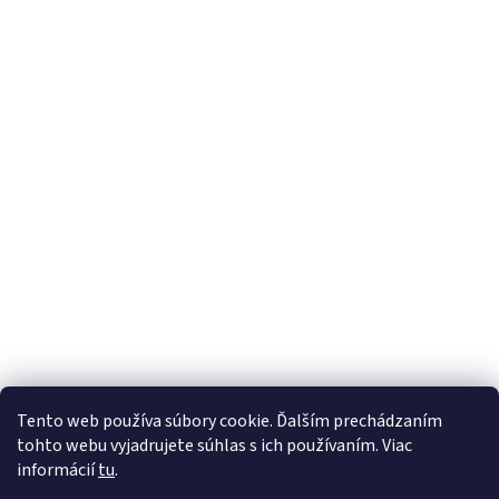
Z
Tento web používa súbory cookie. Ďalším prechádzaním
á
tohto webu vyjadrujete súhlas s ich používaním. Viac
Vytvoril Shoptet
p
informácií
tu
.
ä