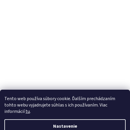
Z
Tento web používa súbory cookie. Ďalším prechádzaním
á
tohto webu vyjadrujete súhlas s ich používaním. Viac
Vytvoril Shoptet
p
informácií
tu
.
ä
t
Copyright 2026
Gumko.sk
. Všetky práva vyhradené.
Upraviť
Nastavenie
i
nastavenie cookies